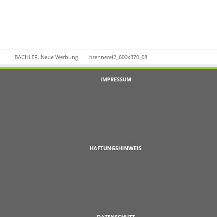
BACHLER. Neue Werbung
brennerei2_600x370_08
IMPRESSUM
HAFTUNGSHINWEIS
DATENSCHUTZ