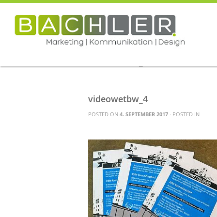
HOM
videowetbw_4.
videowetbw_4
POSTED ON
4. SEPTEMBER 2017
· POSTED IN