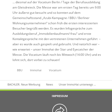
… diesmal auf der Vocatium Berlin / Tage der Berufsausbildung
am Gleisdreieck. Die Messe war am ersten Tag bereits um 9:00
Uhr äußerst gut besucht und so konnten auf dem
Gemeinschaftsstand „Azubi-Kampagne / BBU / Berliner
Wohnungsunternehmen“ schon früh die ersten interessierten
Besucher begrüßt werden. Es wurden Infogespräche zum
Ausbildungsberuf „Immobilienkaufmann/-frau“ und erste
Kontaktgespräche mit den vertretenen Unternehmen geführt –
aber es wurde auch gespielt und gebrusht. Und natürlich war –
wie erwartet – unser Immohai der Star und Eyecatcher der
Messe. Die Vocatium läuft noch bis Mittwoch (14:00 Uhr) und es
lohnt sich, dort vorbei zu schauen!
BBU
Immohai
Vocatium
BACHLER. Neue Werbung
News
Unser ImmoHai unterwegs …
IMPRESSUM